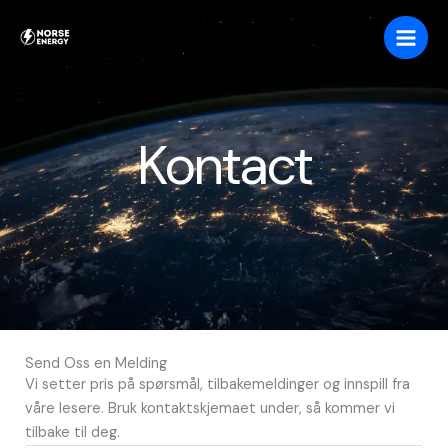
Skip
to
content
Kontact
Send Oss en Melding
Vi setter pris på spørsmål, tilbakemeldinger og innspill fra
våre lesere. Bruk kontaktskjemaet under, så kommer vi
tilbake til deg.